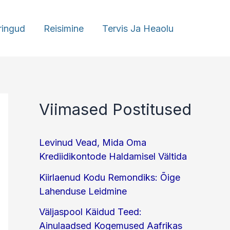
ringud
Reisimine
Tervis Ja Heaolu
Viimased Postitused
Levinud Vead, Mida Oma
Krediidikontode Haldamisel Vältida
Kiirlaenud Kodu Remondiks: Õige
Lahenduse Leidmine
Väljaspool Käidud Teed:
Ainulaadsed Kogemused Aafrikas