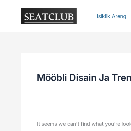
Skip
to
Isiklik Areng
content
Mööbli Disain Ja Tre
It seems we can’t find what you’re loo