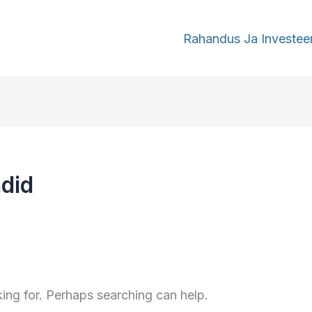
Mööbli Disain Ja Trendid
Rahandus Ja Investee
ndid
king for. Perhaps searching can help.